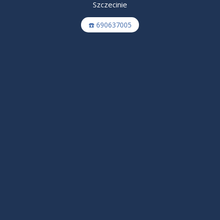
Szczecinie
☎️ 690637005