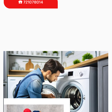
☎️ 721078014